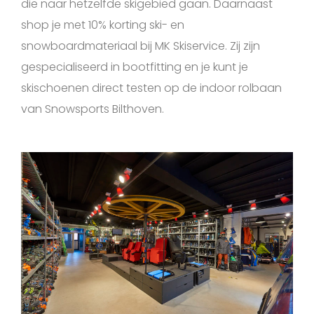
die naar hetzelfde skigebied gaan. Daarnaast
shop je met 10% korting ski- en
snowboardmateriaal bij MK Skiservice. Zij zijn
gespecialiseerd in bootfitting en je kunt je
skischoenen direct testen op de indoor rolbaan
van Snowsports Bilthoven.