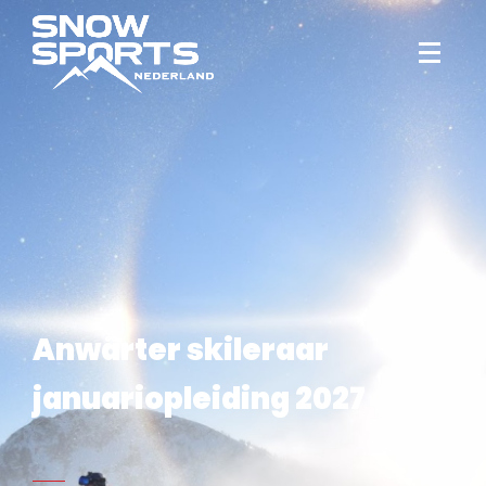
Anwärter skileraar
januariopleiding 2027