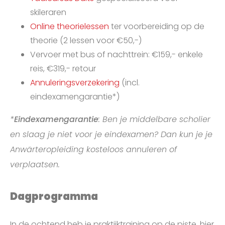
skileraren
Online theorielessen
ter voorbereiding op de
theorie (2 lessen voor €50,-)
Vervoer met bus of nachttrein: €159,- enkele
reis, €319,- retour
Annuleringsverzekering
(incl.
eindexamengarantie*)
*
Eindexamengarantie
: Ben je middelbare scholier
en slaag je niet voor je eindexamen? Dan kun je je
Anwärteropleiding kosteloos annuleren of
verplaatsen.
Dagprogramma
In de ochtend heb je praktijktraining op de piste, hier