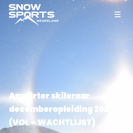
Anwärter skileraar
decemberopleiding 2025
(VOL – WACHTLIJST)