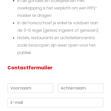
In de gondels en stoeltjesliften met
overkapping is het verplicht om een FFP2-
masker te dragen
In de horeca hoef je enkel te voldoen aan
de 3-G regel (getest, ingeënt of genezen)
Hotels, restaurants en activiteitencentra
zoals bioscopen zijn weer open voor het
publiek.
Contactformulier
N
a
V
A
a
o
c
E
m
o
h
-
*
r
t
m
n
e