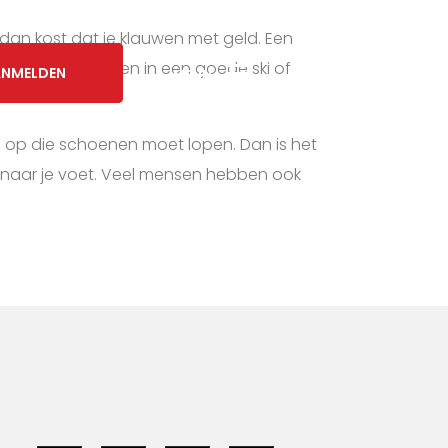
, dan kost dat je klauwen met geld. Een
 om te investeren in een goede ski of
NMELDEN
NMELDEN
NMELDEN
MENU
MENU
MENU
 op die schoenen moet lopen. Dan is het
 naar je voet. Veel mensen hebben ook