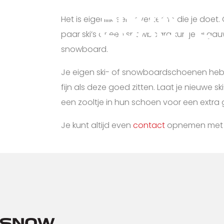
Het is eigenlijk een investering die je doe
paar ski’s of een snowboard kun je al ga
snowboard.
Je eigen ski- of snowboardschoenen hebb
fijn als deze goed zitten. Laat je nieuw
een zooltje in hun schoen voor een extra 
Je kunt altijd even
contact
opnemen met on