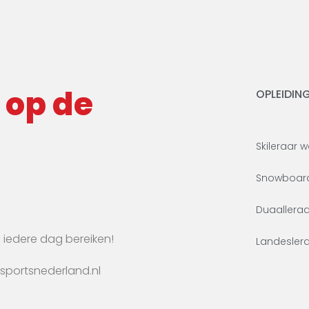
 op de
OPLEIDIN
Skileraar 
Snowboard
Duaallera
 iedere dag bereiken!
Landesler
portsnederland.nl