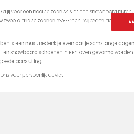
t. Ga jij voor een heel seizoen ski’s of een snowboard huren
uw twee á drie seizoenen mee doen. Wij raden daarom aan
+31 (0)85 273 53 08
+31 (0)85 273 53 08
+31 (0)85 273 53 08
AA
AA
AA
en is een must. Bedenk je even dat je soms lange dagen
e ski- en snowboard schoenen in een oven gevormd worden
goede aansluiting.
s voor persoonlijk advies.