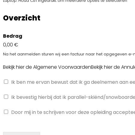
Laptop: Houd Ctrl ingedrukt om meerdere opties te selecteren
Overzicht
Bedrag
0,00 €
Na het aanmelden sturen wij een factuur naar het opgegeven e-m
Bekijk hier de Algemene VoorwaardenBekijk hier de Annul
A
Ik ben me ervan bewust dat ik ga deelnemen aan ee
l
g
A
Ik bevestig hierbij dat ik parallel-skiënd/snowboarde
e
l
m
g
e
A
Door mij in te schrijven voor deze opleiding accep
e
n
l
m
e
g
e
v
e
n
o
m