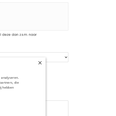
l deze dan z.s.m. naar
×
 analyseren.
partners, die
ij hebben