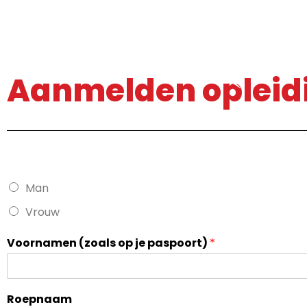
Aanmelden opleid
G
Man
e
s
Vrouw
l
a
Voornamen (zoals op je paspoort)
*
c
h
t
*
Roepnaam