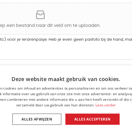
leep een bestand naar dit veld om te uploaden.
etc.) voor je lerarenpasje. Heb je even geen pasfoto bij de hand, mai
g en wanneer je hiervoor in aanmerking komt.
Deze website maakt gebruik van cookies.
n cookies om inhoud en advertenties te personaliseren en om ons verkeer te
 informatie over uw gebruik van onze site met onze advertentie- en analyse
nen combineren met andere informatie die u aan hen heeft verstrekt of die z
verzameld door uw gebruik van hun diensten.
Lees verder
 (dyslexie, dieet, allergieën, etc.):
ALLES AFWIJZEN
ALLES ACCEPTEREN