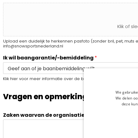
Klik of s
Upload een duidelijk te herkennen pasfoto (zonder bril, pet, muts 
info@snowsportsnederland.nl
Ik wil baangarantie/-bemiddeling
*
Klik hier voor meer informatie over de baangarantie/-bemiddelin
We gebruike
Vragen en opmerkingen
We delen ook
deze kun
Zaken waarvan de organisatie op de hoogte moet zijn